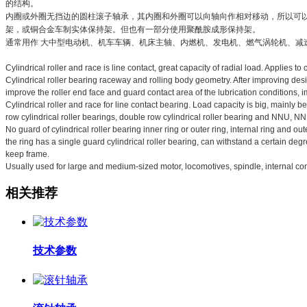
的结构。
内圈或外圈无挡边的圆柱滚子轴承，其内圈和外圈可以向轴向作相对移动，所以可
架，或铜合金车制实体保持架。但也有一部分使用聚酰胺成形保持架。
通常用作 大中型电动机、机车车辆、机床主轴、内燃机、发电机、燃气涡轮机、减
Cylindrical roller and race is line contact, great capacity of radial load. Applies t
Cylindrical roller bearing raceway and rolling body geometry. After improving desi
improve the roller end face and guard contact area of the lubrication conditions,
Cylindrical roller and race for line contact bearing. Load capacity is big, mainly b
row cylindrical roller bearings, double row cylindrical roller bearing and NNU, NN
No guard of cylindrical roller bearing inner ring or outer ring, internal ring and 
the ring has a single guard cylindrical roller bearing, can withstand a certain deg
keep frame.
Usually used for large and medium-sized motor, locomotives, spindle, internal combu
相关推荐
技术参数