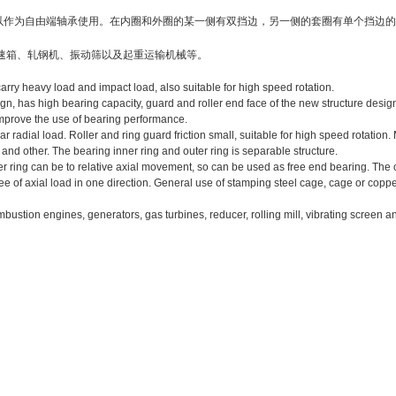
以作为自由端轴承使用。在内圈和外圈的某一侧有双挡边，另一侧的套圈有单个挡边的
速箱、轧钢机、振动筛以及起重运输机械等。
o carry heavy load and impact load, also suitable for high speed rotation.
gn, has high bearing capacity, guard and roller end face of the new structure desig
 improve the use of bearing performance.
ear radial load. Roller and ring guard friction small, suitable for high speed rotati
 and other. The bearing inner ring and outer ring is separable structure.
outer ring can be to relative axial movement, so can be used as free end bearing. The 
ree of axial load in one direction. General use of stamping steel cage, cage or coppe
stion engines, generators, gas turbines, reducer, rolling mill, vibrating screen and