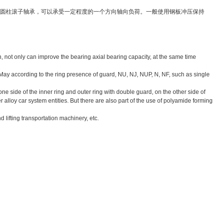
圆柱滚子轴承，可以承受一定程度的一个方向轴向负荷。一般使用钢板冲压保持
n, not only can improve the bearing axial bearing capacity, at the same time
on. May according to the ring presence of guard, NU, NJ, NUP, N, NF, such as single
one side of the inner ring and outer ring with double guard, on the other side of
r alloy car system entities. But there are also part of the use of polyamide forming
 lifting transportation machinery, etc.