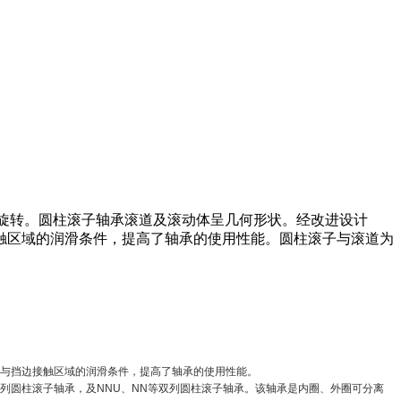
也适用于高速旋转。圆柱滚子轴承滚道及滚动体呈几何形状。经改进设计
触区域的润滑条件，提高了轴承的使用性能。圆柱滚子与滚道为
与挡边接触区域的润滑条件，提高了轴承的使用性能。
单列圆柱滚子轴承，及NNU、NN等双列圆柱滚子轴承。该轴承是内圈、外圈可分离